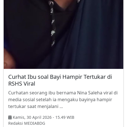
Curhat Ibu soal Bayi Hampir Tertukar di
RSHS Viral
Curhatan seorang ibu bernama Nina Saleha viral di
media sosial setelah ia mengaku bayinya hampir
tertukar saat menjalani ...
Kamis, 30 April 2026 - 15.49 WIB
Redaksi MEDIABDG