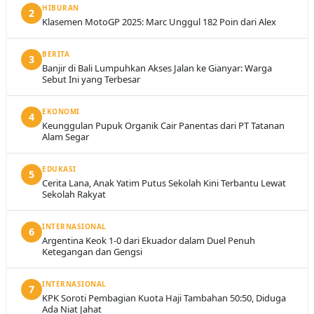
HIBURAN
2
Klasemen MotoGP 2025: Marc Unggul 182 Poin dari Alex
BERITA
3
Banjir di Bali Lumpuhkan Akses Jalan ke Gianyar: Warga
Sebut Ini yang Terbesar
EKONOMI
4
Keunggulan Pupuk Organik Cair Panentas dari PT Tatanan
Alam Segar
EDUKASI
5
Cerita Lana, Anak Yatim Putus Sekolah Kini Terbantu Lewat
Sekolah Rakyat
INTERNASIONAL
6
Argentina Keok 1-0 dari Ekuador dalam Duel Penuh
Ketegangan dan Gengsi
INTERNASIONAL
7
KPK Soroti Pembagian Kuota Haji Tambahan 50:50, Diduga
Ada Niat Jahat