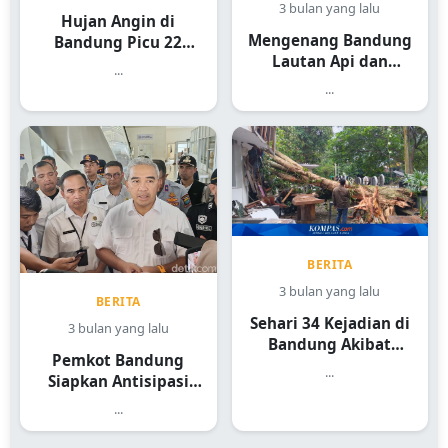
3 bulan yang lalu
Hujan Angin di
Mengenang Bandung
Bandung Picu 22
Lautan Api dan
Kejadian
...
Sejarah Heroiknya
...
BERITA
3 bulan yang lalu
BERITA
Sehari 34 Kejadian di
3 bulan yang lalu
Bandung Akibat
Pemkot Bandung
Hujan Angin
...
Siapkan Antisipasi
Pohon Tumbang
...