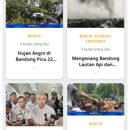
BERITA
BERITA, EDUKASI,
INSPIRASI
3 bulan yang lalu
3 bulan yang lalu
Hujan Angin di
Mengenang Bandung
Bandung Picu 22
Lautan Api dan
Kejadian
...
Sejarah Heroiknya
...
BERITA