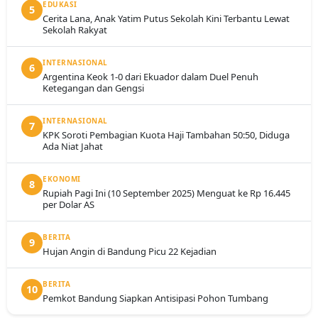
EDUKASI
5
Cerita Lana, Anak Yatim Putus Sekolah Kini Terbantu Lewat
Sekolah Rakyat
INTERNASIONAL
6
Argentina Keok 1-0 dari Ekuador dalam Duel Penuh
Ketegangan dan Gengsi
INTERNASIONAL
7
KPK Soroti Pembagian Kuota Haji Tambahan 50:50, Diduga
Ada Niat Jahat
EKONOMI
8
Rupiah Pagi Ini (10 September 2025) Menguat ke Rp 16.445
per Dolar AS
BERITA
9
Hujan Angin di Bandung Picu 22 Kejadian
BERITA
10
Pemkot Bandung Siapkan Antisipasi Pohon Tumbang