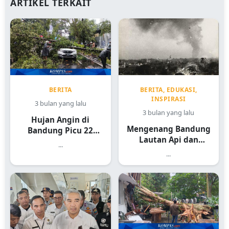
ARTIKEL TERKAIT
BERITA
BERITA, EDUKASI,
INSPIRASI
3 bulan yang lalu
3 bulan yang lalu
Hujan Angin di
Mengenang Bandung
Bandung Picu 22
Lautan Api dan
Kejadian
...
Sejarah Heroiknya
...