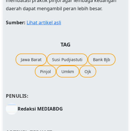
membatasi praktik pinjol agar lembaga keuangan
daerah dapat mengambil peran lebih besar.
Sumber:
Lihat artikel asli
TAG
Jawa Barat
Susi Pudjiastuti
Bank Bjb
Pinjol
Umkm
Ojk
PENULIS:
Redaksi MEDIABDG