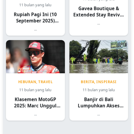
11 bulan yang lalu
Gavea Boutique &
Rupiah Pagi Ini (10
Extended Stay Revival
September 2025)
Hotel Mangkrak 70
...
Menguat ke Rp 16.445
Tahun Jadi Destinasi
...
per Dolar AS
Mewah 2026
HIBURAN, TRAVEL
BERITA, INSPIRASI
11 bulan yang lalu
11 bulan yang lalu
Klasemen MotoGP
Banjir di Bali
2025: Marc Unggul
Lumpuhkan Akses
182 Poin dari Alex
Jalan ke Gianyar:
...
...
Warga Sebut Ini yang
Terbesar