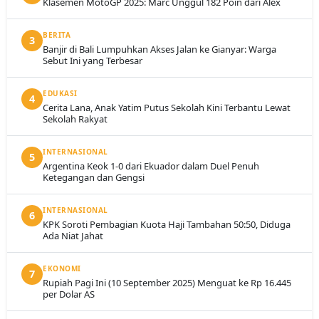
Klasemen MotoGP 2025: Marc Unggul 182 Poin dari Alex
BERITA
3
Banjir di Bali Lumpuhkan Akses Jalan ke Gianyar: Warga
Sebut Ini yang Terbesar
EDUKASI
4
Cerita Lana, Anak Yatim Putus Sekolah Kini Terbantu Lewat
Sekolah Rakyat
INTERNASIONAL
5
Argentina Keok 1-0 dari Ekuador dalam Duel Penuh
Ketegangan dan Gengsi
INTERNASIONAL
6
KPK Soroti Pembagian Kuota Haji Tambahan 50:50, Diduga
Ada Niat Jahat
EKONOMI
7
Rupiah Pagi Ini (10 September 2025) Menguat ke Rp 16.445
per Dolar AS