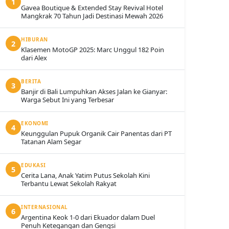
1
Gavea Boutique & Extended Stay Revival Hotel
Mangkrak 70 Tahun Jadi Destinasi Mewah 2026
HIBURAN
2
Klasemen MotoGP 2025: Marc Unggul 182 Poin
dari Alex
BERITA
3
Banjir di Bali Lumpuhkan Akses Jalan ke Gianyar:
Warga Sebut Ini yang Terbesar
EKONOMI
4
Keunggulan Pupuk Organik Cair Panentas dari PT
Tatanan Alam Segar
EDUKASI
5
Cerita Lana, Anak Yatim Putus Sekolah Kini
Terbantu Lewat Sekolah Rakyat
INTERNASIONAL
6
Argentina Keok 1-0 dari Ekuador dalam Duel
Penuh Ketegangan dan Gengsi