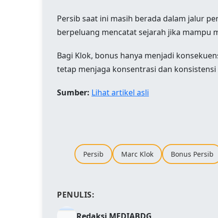
Persib saat ini masih berada dalam jalur p
berpeluang mencatat sejarah jika mampu mer
Bagi Klok, bonus hanya menjadi konsekuensi d
tetap menjaga konsentrasi dan konsistensi
Sumber:
Lihat artikel asli
Persib
Marc Klok
Bonus Persib
PENULIS:
Redaksi MEDIABDG