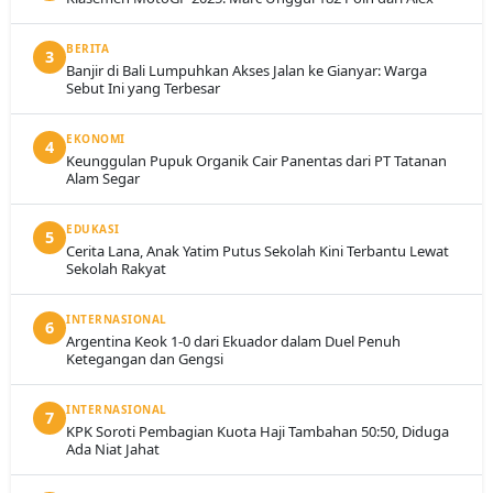
BERITA
3
Banjir di Bali Lumpuhkan Akses Jalan ke Gianyar: Warga
Sebut Ini yang Terbesar
EKONOMI
4
Keunggulan Pupuk Organik Cair Panentas dari PT Tatanan
Alam Segar
EDUKASI
5
Cerita Lana, Anak Yatim Putus Sekolah Kini Terbantu Lewat
Sekolah Rakyat
INTERNASIONAL
6
Argentina Keok 1-0 dari Ekuador dalam Duel Penuh
Ketegangan dan Gengsi
INTERNASIONAL
7
KPK Soroti Pembagian Kuota Haji Tambahan 50:50, Diduga
Ada Niat Jahat