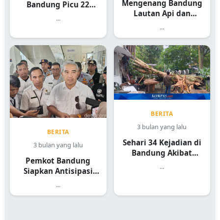
Mengenang Bandung
Bandung Picu 22
Lautan Api dan
Kejadian
...
Sejarah Heroiknya
...
BERITA
3 bulan yang lalu
BERITA
Sehari 34 Kejadian di
3 bulan yang lalu
Bandung Akibat
Pemkot Bandung
Hujan Angin
...
Siapkan Antisipasi
Pohon Tumbang
...