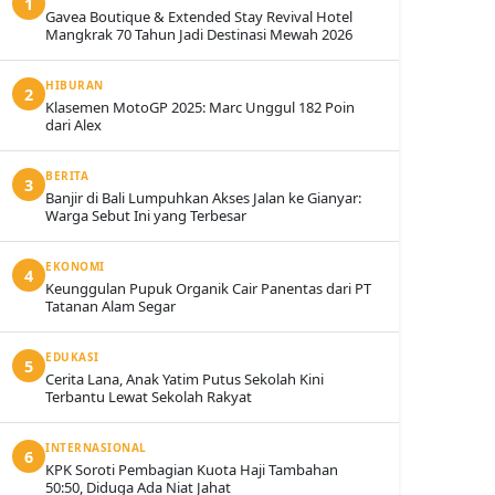
1
Gavea Boutique & Extended Stay Revival Hotel
Mangkrak 70 Tahun Jadi Destinasi Mewah 2026
HIBURAN
2
Klasemen MotoGP 2025: Marc Unggul 182 Poin
dari Alex
BERITA
3
Banjir di Bali Lumpuhkan Akses Jalan ke Gianyar:
Warga Sebut Ini yang Terbesar
EKONOMI
4
Keunggulan Pupuk Organik Cair Panentas dari PT
Tatanan Alam Segar
EDUKASI
5
Cerita Lana, Anak Yatim Putus Sekolah Kini
Terbantu Lewat Sekolah Rakyat
INTERNASIONAL
6
KPK Soroti Pembagian Kuota Haji Tambahan
50:50, Diduga Ada Niat Jahat