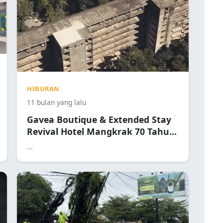
HIBURAN
11 bulan yang lalu
Gavea Boutique & Extended Stay
Revival Hotel Mangkrak 70 Tahun
Jadi Destinasi Mewah 2026
...