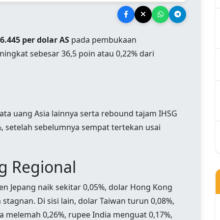
6.445 per dolar AS
pada pembukaan
ningkat sebesar 36,5 poin atau 0,22% dari
ta uang Asia lainnya serta rebound tajam IHSG
, setelah sebelumnya sempat tertekan usai
g Regional
en Jepang naik sekitar 0,05%, dolar Hong Kong
tagnan. Di sisi lain, dolar Taiwan turun 0,08%,
ina melemah 0,26%, rupee India menguat 0,17%,