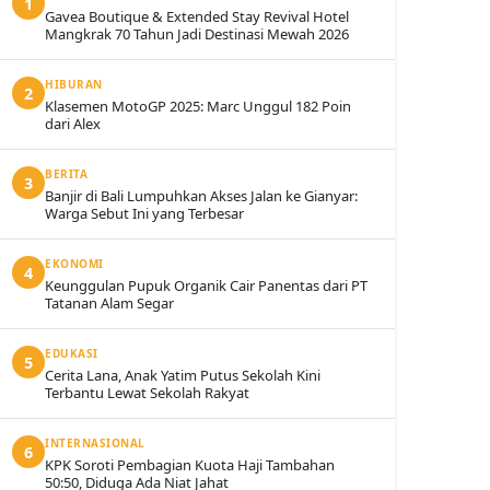
1
Gavea Boutique & Extended Stay Revival Hotel
Mangkrak 70 Tahun Jadi Destinasi Mewah 2026
HIBURAN
2
Klasemen MotoGP 2025: Marc Unggul 182 Poin
dari Alex
BERITA
3
Banjir di Bali Lumpuhkan Akses Jalan ke Gianyar:
Warga Sebut Ini yang Terbesar
EKONOMI
4
Keunggulan Pupuk Organik Cair Panentas dari PT
Tatanan Alam Segar
EDUKASI
5
Cerita Lana, Anak Yatim Putus Sekolah Kini
Terbantu Lewat Sekolah Rakyat
INTERNASIONAL
6
KPK Soroti Pembagian Kuota Haji Tambahan
50:50, Diduga Ada Niat Jahat