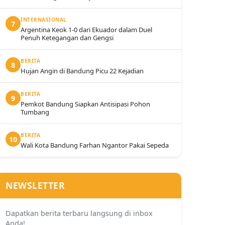
INTERNASIONAL
7
Argentina Keok 1-0 dari Ekuador dalam Duel
Penuh Ketegangan dan Gengsi
BERITA
8
Hujan Angin di Bandung Picu 22 Kejadian
BERITA
9
Pemkot Bandung Siapkan Antisipasi Pohon
Tumbang
BERITA
10
Wali Kota Bandung Farhan Ngantor Pakai Sepeda
NEWSLETTER
Dapatkan berita terbaru langsung di inbox
Anda!