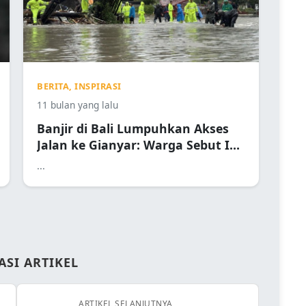
BERITA, INSPIRASI
11 bulan yang lalu
Banjir di Bali Lumpuhkan Akses
Jalan ke Gianyar: Warga Sebut Ini
yang Terbesar
...
ASI ARTIKEL
ARTIKEL SELANJUTNYA