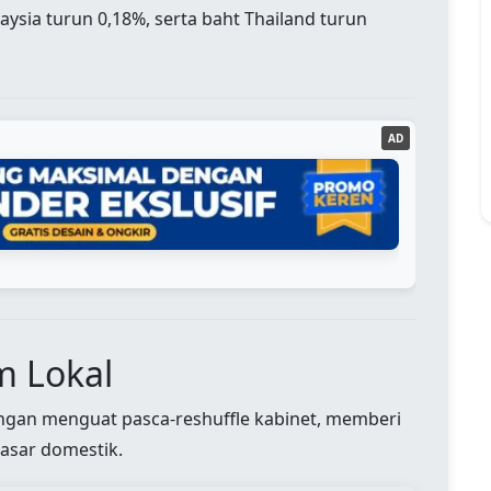
aysia turun 0,18%, serta baht Thailand turun
AD
m Lokal
gan menguat pasca-reshuffle kabinet, memberi
pasar domestik.