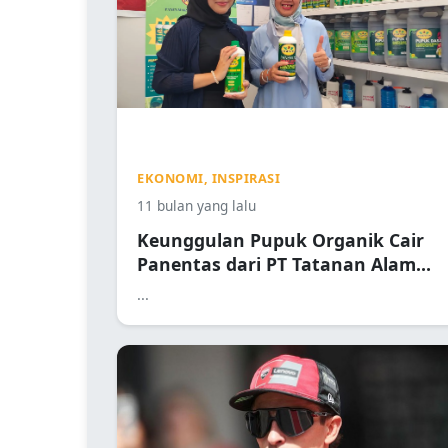
EKONOMI, INSPIRASI
11 bulan yang lalu
Keunggulan Pupuk Organik Cair
Panentas dari PT Tatanan Alam
Segar
...