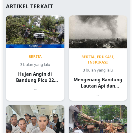
ARTIKEL TERKAIT
BERITA
BERITA, EDUKASI,
INSPIRASI
3 bulan yang lalu
3 bulan yang lalu
Hujan Angin di
Mengenang Bandung
Bandung Picu 22
Lautan Api dan
Kejadian
...
Sejarah Heroiknya
...