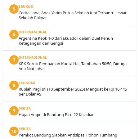
EDUKASI
5
Cerita Lana, Anak Yatim Putus Sekolah Kini Terbantu Lewat
Sekolah Rakyat
INTERNASIONAL
6
Argentina Keok 1-0 dari Ekuador dalam Duel Penuh
Ketegangan dan Gengsi
INTERNASIONAL
7
KPK Soroti Pembagian Kuota Haji Tambahan 50:50, Diduga
Ada Niat Jahat
EKONOMI
8
Rupiah Pagi Ini (10 September 2025) Menguat ke Rp 16.445
per Dolar AS
BERITA
9
Hujan Angin di Bandung Picu 22 Kejadian
BERITA
10
Pemkot Bandung Siapkan Antisipasi Pohon Tumbang