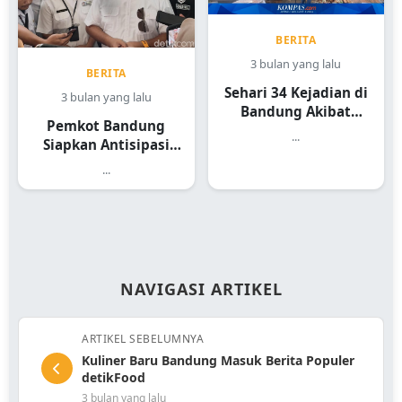
BERITA
3 bulan yang lalu
BERITA
Sehari 34 Kejadian di
3 bulan yang lalu
Bandung Akibat
Pemkot Bandung
Hujan Angin
...
Siapkan Antisipasi
Pohon Tumbang
...
NAVIGASI ARTIKEL
ARTIKEL SEBELUMNYA
Kuliner Baru Bandung Masuk Berita Populer
detikFood
3 bulan yang lalu