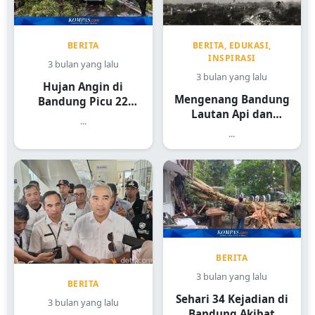
BERITA
BERITA, EDUKASI,
INSPIRASI
3 bulan yang lalu
3 bulan yang lalu
Hujan Angin di
Mengenang Bandung
Bandung Picu 22
Lautan Api dan
Kejadian
...
Sejarah Heroiknya
...
BERITA
3 bulan yang lalu
BERITA
Sehari 34 Kejadian di
3 bulan yang lalu
Bandung Akibat