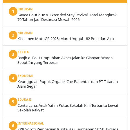
HIBURAN
1
Gavea Boutique & Extended Stay Revival Hotel Mangkrak
70 Tahun Jadi Destinasi Mewah 2026
HIBURAN
2
Klasemen MotoGP 2025: Marc Unggul 182 Poin dari Alex
BERITA
3
Banjir di Bali Lumpuhkan Akses Jalan ke Gianyar: Warga
Sebut Ini yang Terbesar
EKONOMI
4
Keunggulan Pupuk Organik Cair Panentas dari PT Tatanan
Alam Segar
EDUKASI
5
Cerita Lana, Anak Yatim Putus Sekolah Kini Terbantu Lewat
Sekolah Rakyat
INTERNASIONAL
6
KPK Soroti Pembagian Kuota Haji Tambahan 50:50, Diduga