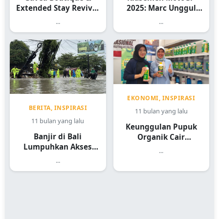
2025: Marc Unggul
Extended Stay Revival
182 Poin dari Alex
Hotel Mangkrak 70
...
...
Tahun Jadi Destinasi
Mewah 2026
EKONOMI, INSPIRASI
BERITA, INSPIRASI
11 bulan yang lalu
11 bulan yang lalu
Keunggulan Pupuk
Banjir di Bali
Organik Cair
Lumpuhkan Akses
Panentas dari PT
...
Jalan ke Gianyar:
Tatanan Alam Segar
...
Warga Sebut Ini yang
Terbesar