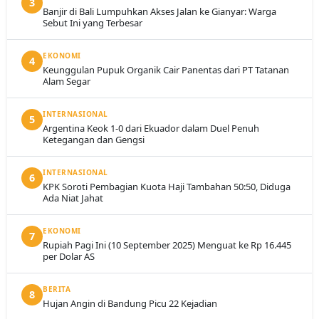
3
Banjir di Bali Lumpuhkan Akses Jalan ke Gianyar: Warga
Sebut Ini yang Terbesar
EKONOMI
4
Keunggulan Pupuk Organik Cair Panentas dari PT Tatanan
Alam Segar
INTERNASIONAL
5
Argentina Keok 1-0 dari Ekuador dalam Duel Penuh
Ketegangan dan Gengsi
INTERNASIONAL
6
KPK Soroti Pembagian Kuota Haji Tambahan 50:50, Diduga
Ada Niat Jahat
EKONOMI
7
Rupiah Pagi Ini (10 September 2025) Menguat ke Rp 16.445
per Dolar AS
BERITA
8
Hujan Angin di Bandung Picu 22 Kejadian