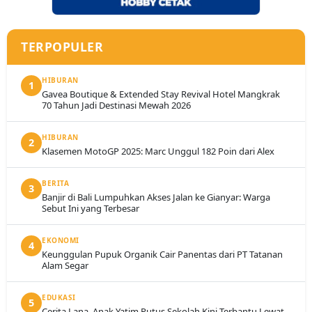
TERPOPULER
HIBURAN
1
Gavea Boutique & Extended Stay Revival Hotel Mangkrak
70 Tahun Jadi Destinasi Mewah 2026
HIBURAN
2
Klasemen MotoGP 2025: Marc Unggul 182 Poin dari Alex
BERITA
3
Banjir di Bali Lumpuhkan Akses Jalan ke Gianyar: Warga
Sebut Ini yang Terbesar
EKONOMI
4
Keunggulan Pupuk Organik Cair Panentas dari PT Tatanan
Alam Segar
EDUKASI
5
Cerita Lana, Anak Yatim Putus Sekolah Kini Terbantu Lewat