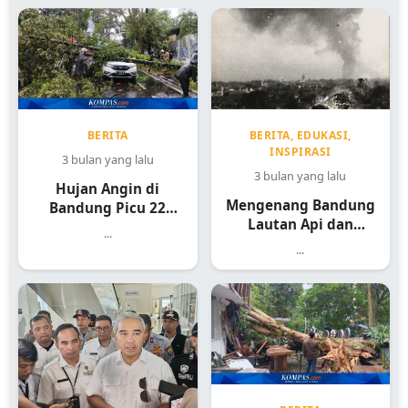
BERITA
BERITA, EDUKASI,
INSPIRASI
3 bulan yang lalu
3 bulan yang lalu
Hujan Angin di
Mengenang Bandung
Bandung Picu 22
Lautan Api dan
Kejadian
...
Sejarah Heroiknya
...