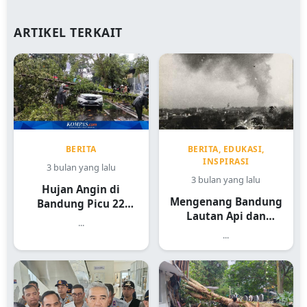
ARTIKEL TERKAIT
BERITA
BERITA, EDUKASI,
INSPIRASI
3 bulan yang lalu
3 bulan yang lalu
Hujan Angin di
Mengenang Bandung
Bandung Picu 22
Lautan Api dan
Kejadian
...
Sejarah Heroiknya
...