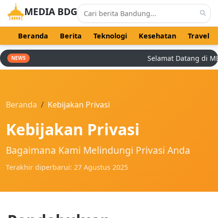
MEDIA BDG
Beranda
Berita
Teknologi
Kesehatan
Travel
Selamat Datang di MEDIA
NEWS
Beranda
Kebijakan Privasi
Kebijakan Privasi
Bagaimana Kami Melindungi Privasi Anda
Terakhir diperbarui: 27 Agustus 2025