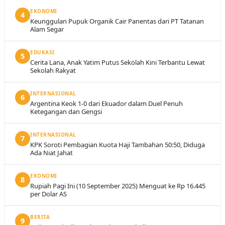
EKONOMI
4
Keunggulan Pupuk Organik Cair Panentas dari PT Tatanan
Alam Segar
EDUKASI
5
Cerita Lana, Anak Yatim Putus Sekolah Kini Terbantu Lewat
Sekolah Rakyat
INTERNASIONAL
6
Argentina Keok 1-0 dari Ekuador dalam Duel Penuh
Ketegangan dan Gengsi
INTERNASIONAL
7
KPK Soroti Pembagian Kuota Haji Tambahan 50:50, Diduga
Ada Niat Jahat
EKONOMI
8
Rupiah Pagi Ini (10 September 2025) Menguat ke Rp 16.445
per Dolar AS
BERITA
9