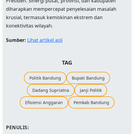
Presiden. Sinergi pusat, provinsi, dan kabupaten
diharapkan mempercepat penyelesaian masalah
krusial, termasuk kemiskinan ekstrem dan
konektivitas wilayah.
Sumber:
Lihat artikel asli
TAG
Politik Bandung
Bupati Bandung
Dadang Supriatna
Janji Politik
Efisiensi Anggaran
Pemkab Bandung
PENULIS: