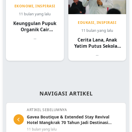
EKONOMI, INSPIRASI
11 bulan yang lalu
EDUKASI, INSPIRASI
Keunggulan Pupuk
Organik Cair
11 bulan yang lalu
Panentas dari PT
...
Cerita Lana, Anak
Tatanan Alam Segar
Yatim Putus Sekolah
Kini Terbantu Lewat
...
Sekolah Rakyat
NAVIGASI ARTIKEL
ARTIKEL SEBELUMNYA
Gavea Boutique & Extended Stay Revival
Hotel Mangkrak 70 Tahun Jadi Destinasi
Mewah 2026
11 bulan yang lalu