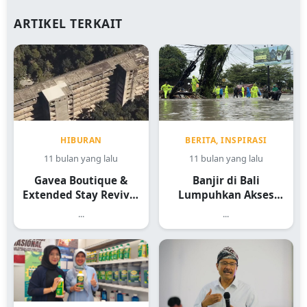
ARTIKEL TERKAIT
BERITA, INSPIRASI
HIBURAN
11 bulan yang lalu
11 bulan yang lalu
Banjir di Bali
Gavea Boutique &
Lumpuhkan Akses
Extended Stay Revival
Jalan ke Gianyar:
Hotel Mangkrak 70
...
...
Warga Sebut Ini yang
Tahun Jadi Destinasi
Terbesar
Mewah 2026