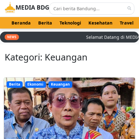
MEDIA BDG
Beranda
Berita
Teknologi
Kesehatan
Travel
Selamat Datang di MEDIA BD
NEWS
Kategori: Keuangan
Berita
Ekonomi
Keuangan