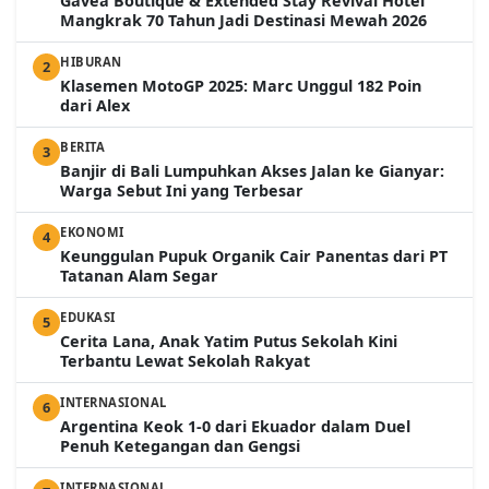
Gavea Boutique & Extended Stay Revival Hotel
Mangkrak 70 Tahun Jadi Destinasi Mewah 2026
HIBURAN
2
Klasemen MotoGP 2025: Marc Unggul 182 Poin
dari Alex
BERITA
3
Banjir di Bali Lumpuhkan Akses Jalan ke Gianyar:
Warga Sebut Ini yang Terbesar
EKONOMI
4
Keunggulan Pupuk Organik Cair Panentas dari PT
Tatanan Alam Segar
EDUKASI
5
Cerita Lana, Anak Yatim Putus Sekolah Kini
Terbantu Lewat Sekolah Rakyat
INTERNASIONAL
6
Argentina Keok 1-0 dari Ekuador dalam Duel
Penuh Ketegangan dan Gengsi
INTERNASIONAL