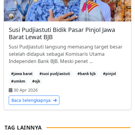
Susi Pudjiastuti Bidik Pasar Pinjol Jawa
Barat Lewat BJB
Susi Pudjiastuti langsung memasang target besar
setelah didapuk sebagai Komisaris Utama
Independen Bank BJB. Meski penet ...
#jawa barat
#susi pudjiastuti
#bank bjb
#pinjol
#umkm
#ojk
30 Apr 2026
Baca Selengkapnya
TAG LAINNYA