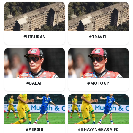
#HIBURAN
#TRAVEL
#BALAP
#MOTOGP
#PERSIB
#BHAYANGKARA FC