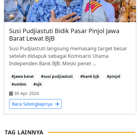
Susi Pudjiastuti Bidik Pasar Pinjol Jawa
Barat Lewat BJB
Susi Pudjiastuti langsung memasang target besar
setelah didapuk sebagai Komisaris Utama
Independen Bank BJB. Meski penet ...
#jawa barat
#susi pudjiastuti
#bank bjb
#pinjol
#umkm
#ojk
30 Apr 2026
Baca Selengkapnya
TAG LAINNYA