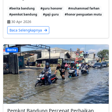
#berita bandung
#guru honorer
#muhammad farhan
#pemkot bandung
#gaji guru
#honor penguatan mutu
30 Apr 2026
Baca Selengkapnya
Berita
Pemkot Bandung Percepat Perbaikan