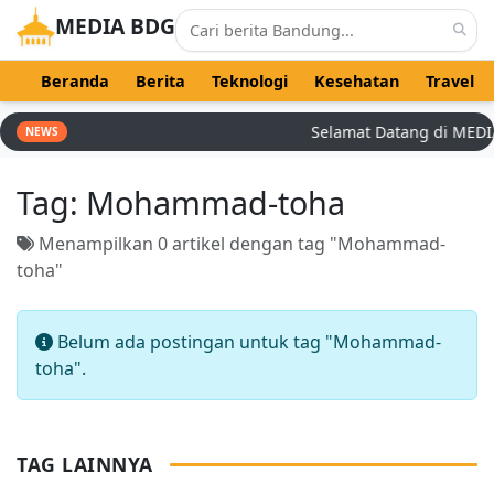
MEDIA BDG
Beranda
Berita
Teknologi
Kesehatan
Travel
Selamat Datang di MEDIA B
NEWS
Tag:
Mohammad-toha
Menampilkan 0 artikel dengan tag "Mohammad-
toha"
Belum ada postingan untuk tag "Mohammad-
toha".
TAG LAINNYA