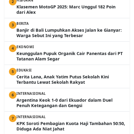
HIBURAN
2
Klasemen MotoGP 2025: Marc Unggul 182 Poin
dari Alex
BERITA
3
Banjir di Bali Lumpuhkan Akses Jalan ke Gianyar:
Warga Sebut Ini yang Terbesar
EKONOMI
4
Keunggulan Pupuk Organik Cair Panentas dari PT
Tatanan Alam Segar
EDUKASI
5
Cerita Lana, Anak Yatim Putus Sekolah Kini
Terbantu Lewat Sekolah Rakyat
INTERNASIONAL
6
Argentina Keok 1-0 dari Ekuador dalam Duel
Penuh Ketegangan dan Gengsi
INTERNASIONAL
7
KPK Soroti Pembagian Kuota Haji Tambahan 50:50,
Diduga Ada Niat Jahat