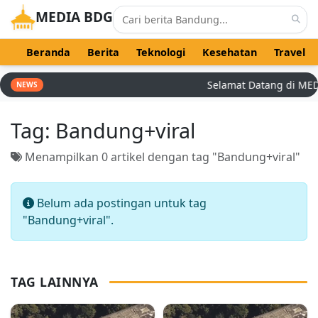
MEDIA BDG
Beranda
Berita
Teknologi
Kesehatan
Travel
Selamat Datang di MEDIA
NEWS
Tag:
Bandung+viral
Menampilkan 0 artikel dengan tag "Bandung+viral"
Belum ada postingan untuk tag
"Bandung+viral".
TAG LAINNYA