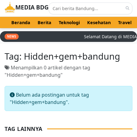
MEDIA BDG
Beranda
Berita
Teknologi
Kesehatan
Travel
Selamat Datang di MEDIA BD
NEWS
Tag:
Hidden+gem+bandung
Menampilkan 0 artikel dengan tag
"Hidden+gem+bandung"
Belum ada postingan untuk tag
"Hidden+gem+bandung".
TAG LAINNYA