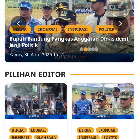
BERITA
EKONOMI
INSPIRASI
POLITIK
Bupati Bandung Pangkas Anggaran Dinas demi
Janji Politik
Kamis, 30 April 2026 15.51
PILIHAN EDITOR
BERITA
EDUKASI
BERITA
EKONOMI
INSPIRASI
OLAHRAGA
INSPIRASI
POLITIK