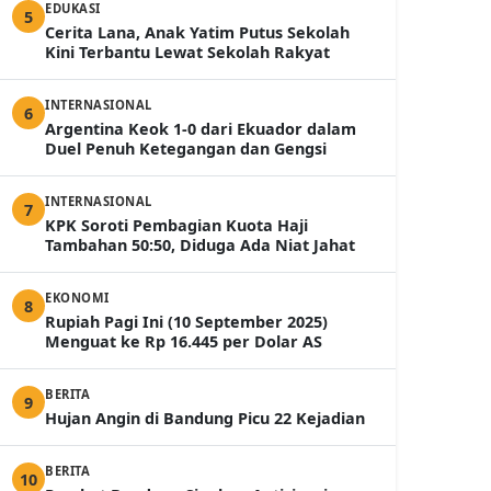
EDUKASI
5
Cerita Lana, Anak Yatim Putus Sekolah
Kini Terbantu Lewat Sekolah Rakyat
INTERNASIONAL
6
Argentina Keok 1-0 dari Ekuador dalam
Duel Penuh Ketegangan dan Gengsi
INTERNASIONAL
7
KPK Soroti Pembagian Kuota Haji
Tambahan 50:50, Diduga Ada Niat Jahat
EKONOMI
8
Rupiah Pagi Ini (10 September 2025)
Menguat ke Rp 16.445 per Dolar AS
BERITA
9
Hujan Angin di Bandung Picu 22 Kejadian
BERITA
10