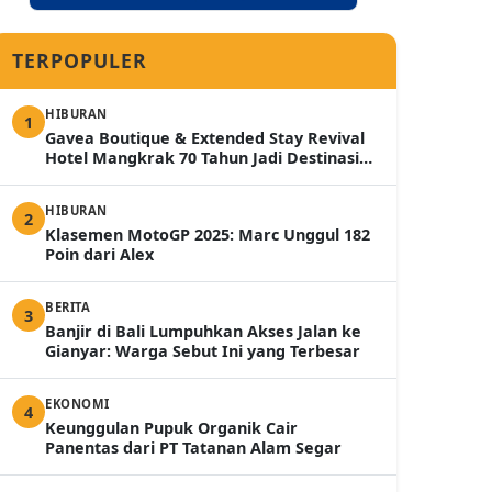
TERPOPULER
HIBURAN
1
Gavea Boutique & Extended Stay Revival
Hotel Mangkrak 70 Tahun Jadi Destinasi
Mewah 2026
HIBURAN
2
Klasemen MotoGP 2025: Marc Unggul 182
Poin dari Alex
BERITA
3
Banjir di Bali Lumpuhkan Akses Jalan ke
Gianyar: Warga Sebut Ini yang Terbesar
EKONOMI
4
Keunggulan Pupuk Organik Cair
Panentas dari PT Tatanan Alam Segar