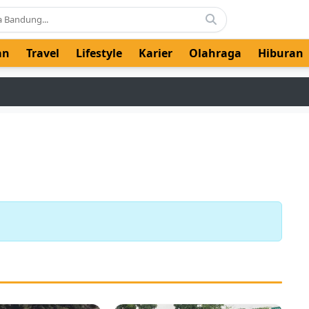
an
Travel
Lifestyle
Karier
Olahraga
Hiburan