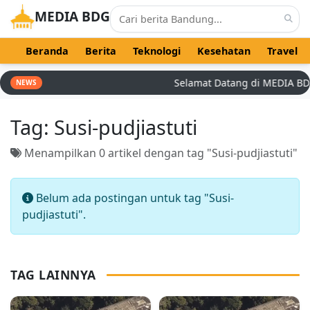
MEDIA BDG
Beranda
Berita
Teknologi
Kesehatan
Travel
Selamat Datang di MEDIA BDG -
NEWS
Tag:
Susi-pudjiastuti
Menampilkan 0 artikel dengan tag "Susi-pudjiastuti"
Belum ada postingan untuk tag "Susi-
pudjiastuti".
TAG LAINNYA