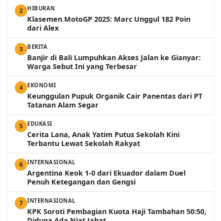
HIBURAN
2
Klasemen MotoGP 2025: Marc Unggul 182 Poin
dari Alex
BERITA
3
Banjir di Bali Lumpuhkan Akses Jalan ke Gianyar:
Warga Sebut Ini yang Terbesar
EKONOMI
4
Keunggulan Pupuk Organik Cair Panentas dari PT
Tatanan Alam Segar
EDUKASI
5
Cerita Lana, Anak Yatim Putus Sekolah Kini
Terbantu Lewat Sekolah Rakyat
INTERNASIONAL
6
Argentina Keok 1-0 dari Ekuador dalam Duel
Penuh Ketegangan dan Gengsi
INTERNASIONAL
7
KPK Soroti Pembagian Kuota Haji Tambahan 50:50,
Diduga Ada Niat Jahat