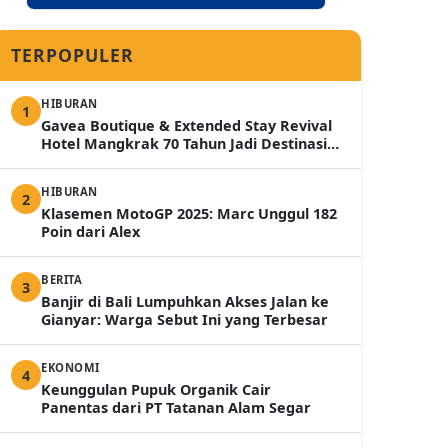
TERPOPULER
HIBURAN
1
Gavea Boutique & Extended Stay Revival
Hotel Mangkrak 70 Tahun Jadi Destinasi
Mewah 2026
HIBURAN
2
Klasemen MotoGP 2025: Marc Unggul 182
Poin dari Alex
BERITA
3
Banjir di Bali Lumpuhkan Akses Jalan ke
Gianyar: Warga Sebut Ini yang Terbesar
EKONOMI
4
Keunggulan Pupuk Organik Cair
Panentas dari PT Tatanan Alam Segar