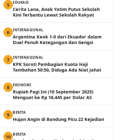
EDUKASI
5
Cerita Lana, Anak Yatim Putus Sekolah
Kini Terbantu Lewat Sekolah Rakyat
INTERNASIONAL
6
Argentina Keok 1-0 dari Ekuador dalam
Duel Penuh Ketegangan dan Gengsi
INTERNASIONAL
7
KPK Soroti Pembagian Kuota Haji
Tambahan 50:50, Diduga Ada Niat Jahat
EKONOMI
8
Rupiah Pagi Ini (10 September 2025)
Menguat ke Rp 16.445 per Dolar AS
BERITA
9
Hujan Angin di Bandung Picu 22 Kejadian
BERITA
10