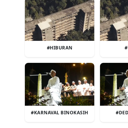
#HIBURAN
#
#KARNAVAL BINOKASIH
#DED