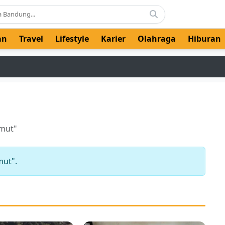
an
Travel
Lifestyle
Karier
Olahraga
Hiburan
umut"
mut".