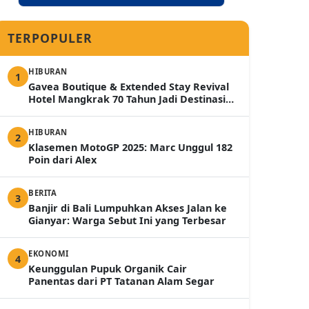
TERPOPULER
HIBURAN
1
Gavea Boutique & Extended Stay Revival
Hotel Mangkrak 70 Tahun Jadi Destinasi
Mewah 2026
HIBURAN
2
Klasemen MotoGP 2025: Marc Unggul 182
Poin dari Alex
BERITA
3
Banjir di Bali Lumpuhkan Akses Jalan ke
Gianyar: Warga Sebut Ini yang Terbesar
EKONOMI
4
Keunggulan Pupuk Organik Cair
Panentas dari PT Tatanan Alam Segar