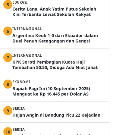
EDUKASI
5
Cerita Lana, Anak Yatim Putus Sekolah
Kini Terbantu Lewat Sekolah Rakyat
INTERNASIONAL
6
Argentina Keok 1-0 dari Ekuador dalam
Duel Penuh Ketegangan dan Gengsi
INTERNASIONAL
7
KPK Soroti Pembagian Kuota Haji
Tambahan 50:50, Diduga Ada Niat Jahat
EKONOMI
8
Rupiah Pagi Ini (10 September 2025)
Menguat ke Rp 16.445 per Dolar AS
BERITA
9
Hujan Angin di Bandung Picu 22 Kejadian
BERITA
10