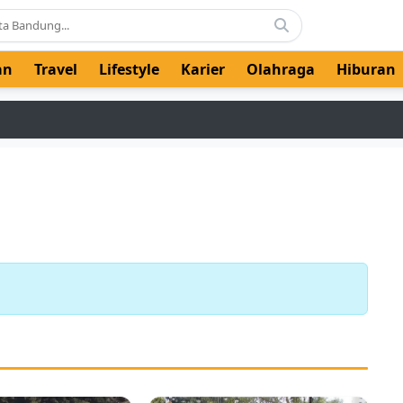
an
Travel
Lifestyle
Karier
Olahraga
Hiburan