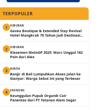
TERPOPULER
HIBURAN
1
Gavea Boutique & Extended Stay Revival
Hotel Mangkrak 70 Tahun Jadi Destinasi
Mewah 2026
HIBURAN
2
Klasemen MotoGP 2025: Marc Unggul 182
Poin dari Alex
BERITA
3
Banjir di Bali Lumpuhkan Akses Jalan ke
Gianyar: Warga Sebut Ini yang Terbesar
EKONOMI
4
Keunggulan Pupuk Organik Cair
Panentas dari PT Tatanan Alam Segar