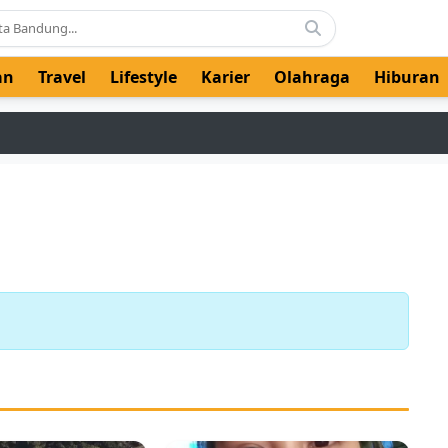
an
Travel
Lifestyle
Karier
Olahraga
Hiburan