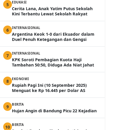
EDUKASI
5
Cerita Lana, Anak Yatim Putus Sekolah
Kini Terbantu Lewat Sekolah Rakyat
INTERNASIONAL
6
Argentina Keok 1-0 dari Ekuador dalam
Duel Penuh Ketegangan dan Gengsi
INTERNASIONAL
7
KPK Soroti Pembagian Kuota Haji
Tambahan 50:50, Diduga Ada Niat Jahat
EKONOMI
8
Rupiah Pagi Ini (10 September 2025)
Menguat ke Rp 16.445 per Dolar AS
BERITA
9
Hujan Angin di Bandung Picu 22 Kejadian
BERITA
10