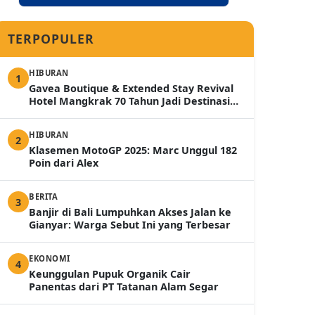
TERPOPULER
HIBURAN
1
Gavea Boutique & Extended Stay Revival
Hotel Mangkrak 70 Tahun Jadi Destinasi
Mewah 2026
HIBURAN
2
Klasemen MotoGP 2025: Marc Unggul 182
Poin dari Alex
BERITA
3
Banjir di Bali Lumpuhkan Akses Jalan ke
Gianyar: Warga Sebut Ini yang Terbesar
EKONOMI
4
Keunggulan Pupuk Organik Cair
Panentas dari PT Tatanan Alam Segar