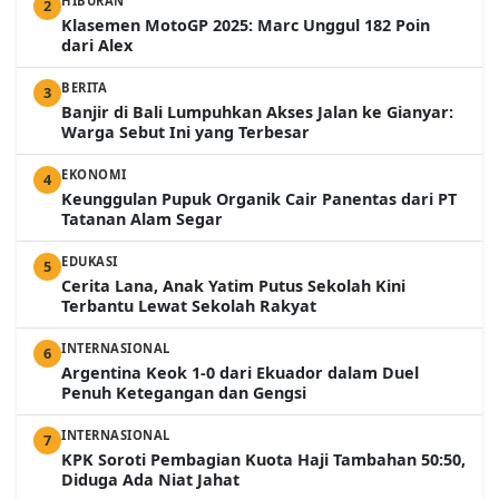
HIBURAN
2
Klasemen MotoGP 2025: Marc Unggul 182 Poin
dari Alex
BERITA
3
Banjir di Bali Lumpuhkan Akses Jalan ke Gianyar:
Warga Sebut Ini yang Terbesar
EKONOMI
4
Keunggulan Pupuk Organik Cair Panentas dari PT
Tatanan Alam Segar
EDUKASI
5
Cerita Lana, Anak Yatim Putus Sekolah Kini
Terbantu Lewat Sekolah Rakyat
INTERNASIONAL
6
Argentina Keok 1-0 dari Ekuador dalam Duel
Penuh Ketegangan dan Gengsi
INTERNASIONAL
7
KPK Soroti Pembagian Kuota Haji Tambahan 50:50,
Diduga Ada Niat Jahat