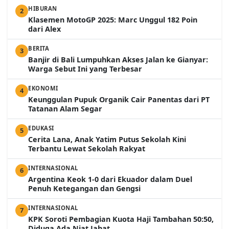
HIBURAN
2
Klasemen MotoGP 2025: Marc Unggul 182 Poin
dari Alex
BERITA
3
Banjir di Bali Lumpuhkan Akses Jalan ke Gianyar:
Warga Sebut Ini yang Terbesar
EKONOMI
4
Keunggulan Pupuk Organik Cair Panentas dari PT
Tatanan Alam Segar
EDUKASI
5
Cerita Lana, Anak Yatim Putus Sekolah Kini
Terbantu Lewat Sekolah Rakyat
INTERNASIONAL
6
Argentina Keok 1-0 dari Ekuador dalam Duel
Penuh Ketegangan dan Gengsi
INTERNASIONAL
7
KPK Soroti Pembagian Kuota Haji Tambahan 50:50,
Diduga Ada Niat Jahat