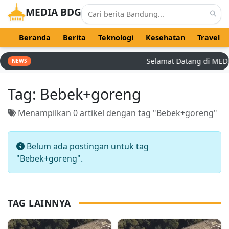
MEDIA BDG
Beranda
Berita
Teknologi
Kesehatan
Travel
Selamat Datang di MEDIA 
NEWS
Tag:
Bebek+goreng
Menampilkan 0 artikel dengan tag "Bebek+goreng"
Belum ada postingan untuk tag
"Bebek+goreng".
TAG LAINNYA