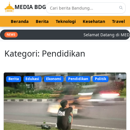
MEDIA BDG
Beranda
Berita
Teknologi
Kesehatan
Travel
Selamat Datang di MEDIA 
NEWS
Kategori: Pendidikan
Berita
Edukasi
Ekonomi
Pendidikan
Politik