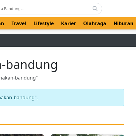
an
Travel
Lifestyle
Karier
Olahraga
Hiburan
n-bandung
-makan-bandung"
makan-bandung".