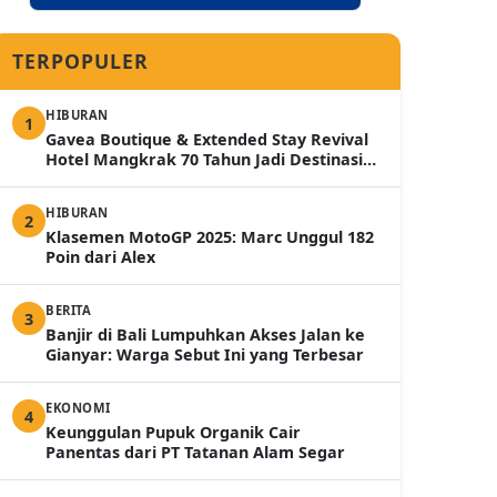
TERPOPULER
HIBURAN
1
Gavea Boutique & Extended Stay Revival
Hotel Mangkrak 70 Tahun Jadi Destinasi
Mewah 2026
HIBURAN
2
Klasemen MotoGP 2025: Marc Unggul 182
Poin dari Alex
BERITA
3
Banjir di Bali Lumpuhkan Akses Jalan ke
Gianyar: Warga Sebut Ini yang Terbesar
EKONOMI
4
Keunggulan Pupuk Organik Cair
Panentas dari PT Tatanan Alam Segar