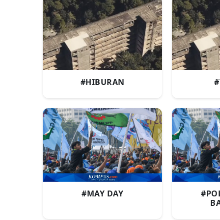
#HIBURAN
#
#MAY DAY
#PO
B