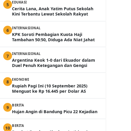
EDUKASI
5
Cerita Lana, Anak Yatim Putus Sekolah
Kini Terbantu Lewat Sekolah Rakyat
INTERNASIONAL
6
KPK Soroti Pembagian Kuota Haji
Tambahan 50:50, Diduga Ada Niat Jahat
INTERNASIONAL
7
Argentina Keok 1-0 dari Ekuador dalam
Duel Penuh Ketegangan dan Gengsi
EKONOMI
8
Rupiah Pagi Ini (10 September 2025)
Menguat ke Rp 16.445 per Dolar AS
BERITA
9
Hujan Angin di Bandung Picu 22 Kejadian
BERITA
10