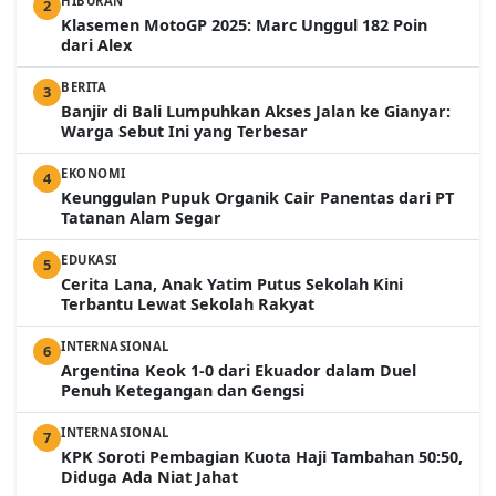
HIBURAN
2
Klasemen MotoGP 2025: Marc Unggul 182 Poin
dari Alex
BERITA
3
Banjir di Bali Lumpuhkan Akses Jalan ke Gianyar:
Warga Sebut Ini yang Terbesar
EKONOMI
4
Keunggulan Pupuk Organik Cair Panentas dari PT
Tatanan Alam Segar
EDUKASI
5
Cerita Lana, Anak Yatim Putus Sekolah Kini
Terbantu Lewat Sekolah Rakyat
INTERNASIONAL
6
Argentina Keok 1-0 dari Ekuador dalam Duel
Penuh Ketegangan dan Gengsi
INTERNASIONAL
7
KPK Soroti Pembagian Kuota Haji Tambahan 50:50,
Diduga Ada Niat Jahat