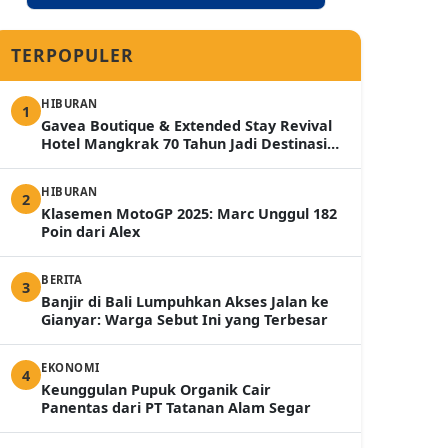
TERPOPULER
HIBURAN
1
Gavea Boutique & Extended Stay Revival
Hotel Mangkrak 70 Tahun Jadi Destinasi
Mewah 2026
HIBURAN
2
Klasemen MotoGP 2025: Marc Unggul 182
Poin dari Alex
BERITA
3
Banjir di Bali Lumpuhkan Akses Jalan ke
Gianyar: Warga Sebut Ini yang Terbesar
EKONOMI
4
Keunggulan Pupuk Organik Cair
Panentas dari PT Tatanan Alam Segar