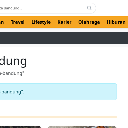
an
Travel
Lifestyle
Karier
Olahraga
Hiburan
ndung
eh-bandung"
h-bandung".