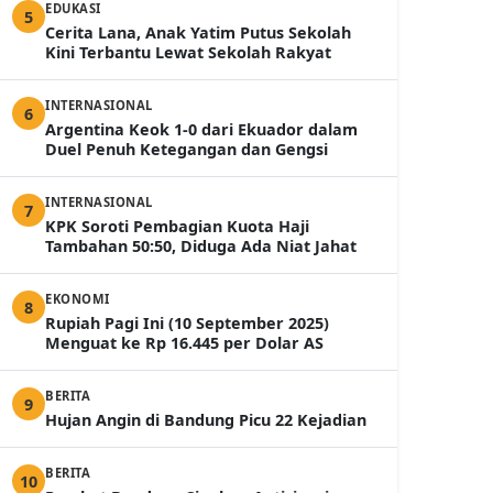
EDUKASI
5
Cerita Lana, Anak Yatim Putus Sekolah
Kini Terbantu Lewat Sekolah Rakyat
INTERNASIONAL
6
Argentina Keok 1-0 dari Ekuador dalam
Duel Penuh Ketegangan dan Gengsi
INTERNASIONAL
7
KPK Soroti Pembagian Kuota Haji
Tambahan 50:50, Diduga Ada Niat Jahat
EKONOMI
8
Rupiah Pagi Ini (10 September 2025)
Menguat ke Rp 16.445 per Dolar AS
BERITA
9
Hujan Angin di Bandung Picu 22 Kejadian
BERITA
10