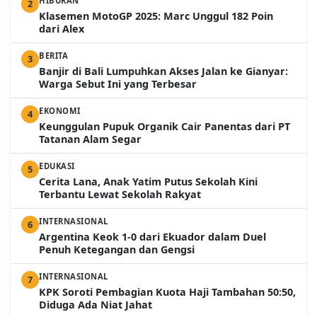
HIBURAN
2
Klasemen MotoGP 2025: Marc Unggul 182 Poin
dari Alex
BERITA
3
Banjir di Bali Lumpuhkan Akses Jalan ke Gianyar:
Warga Sebut Ini yang Terbesar
EKONOMI
4
Keunggulan Pupuk Organik Cair Panentas dari PT
Tatanan Alam Segar
EDUKASI
5
Cerita Lana, Anak Yatim Putus Sekolah Kini
Terbantu Lewat Sekolah Rakyat
INTERNASIONAL
6
Argentina Keok 1-0 dari Ekuador dalam Duel
Penuh Ketegangan dan Gengsi
INTERNASIONAL
7
KPK Soroti Pembagian Kuota Haji Tambahan 50:50,
Diduga Ada Niat Jahat