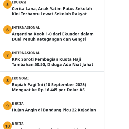
EDUKASI
5
Cerita Lana, Anak Yatim Putus Sekolah
Kini Terbantu Lewat Sekolah Rakyat
INTERNASIONAL
6
Argentina Keok 1-0 dari Ekuador dalam
Duel Penuh Ketegangan dan Gengsi
INTERNASIONAL
7
KPK Soroti Pembagian Kuota Haji
Tambahan 50:50, Diduga Ada Niat Jahat
EKONOMI
8
Rupiah Pagi Ini (10 September 2025)
Menguat ke Rp 16.445 per Dolar AS
BERITA
9
Hujan Angin di Bandung Picu 22 Kejadian
BERITA
10