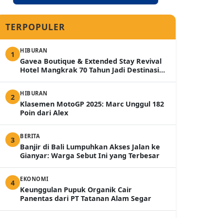
TERPOPULER
HIBURAN
1
Gavea Boutique & Extended Stay Revival
Hotel Mangkrak 70 Tahun Jadi Destinasi
Mewah 2026
HIBURAN
2
Klasemen MotoGP 2025: Marc Unggul 182
Poin dari Alex
BERITA
3
Banjir di Bali Lumpuhkan Akses Jalan ke
Gianyar: Warga Sebut Ini yang Terbesar
EKONOMI
4
Keunggulan Pupuk Organik Cair
Panentas dari PT Tatanan Alam Segar