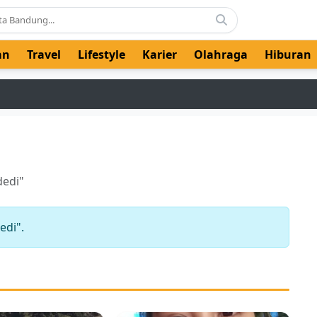
an
Travel
Lifestyle
Karier
Olahraga
Hiburan
dedi"
edi".