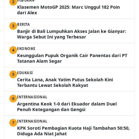
HIBURAN
2
Klasemen MotoGP 2025: Marc Unggul 182 Poin
dari Alex
BERITA
3
Banjir di Bali Lumpuhkan Akses Jalan ke Gianyar:
Warga Sebut Ini yang Terbesar
EKONOMI
4
Keunggulan Pupuk Organik Cair Panentas dari PT
Tatanan Alam Segar
EDUKASI
5
Cerita Lana, Anak Yatim Putus Sekolah Kini
Terbantu Lewat Sekolah Rakyat
INTERNASIONAL
6
Argentina Keok 1-0 dari Ekuador dalam Duel
Penuh Ketegangan dan Gengsi
INTERNASIONAL
7
KPK Soroti Pembagian Kuota Haji Tambahan 50:50,
Diduga Ada Niat Jahat