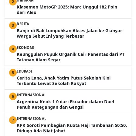
HIBURAN
2
Klasemen MotoGP 2025: Marc Unggul 182 Poin
dari Alex
BERITA
3
Banjir di Bali Lumpuhkan Akses Jalan ke Gianyar:
Warga Sebut Ini yang Terbesar
EKONOMI
4
Keunggulan Pupuk Organik Cair Panentas dari PT
Tatanan Alam Segar
EDUKASI
5
Cerita Lana, Anak Yatim Putus Sekolah Kini
Terbantu Lewat Sekolah Rakyat
INTERNASIONAL
6
Argentina Keok 1-0 dari Ekuador dalam Duel
Penuh Ketegangan dan Gengsi
INTERNASIONAL
7
KPK Soroti Pembagian Kuota Haji Tambahan 50:50,
Diduga Ada Niat Jahat