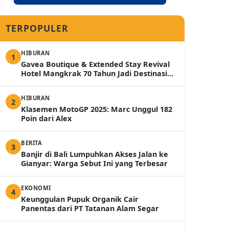
TERPOPULER
HIBURAN
1
Gavea Boutique & Extended Stay Revival
Hotel Mangkrak 70 Tahun Jadi Destinasi
Mewah 2026
HIBURAN
2
Klasemen MotoGP 2025: Marc Unggul 182
Poin dari Alex
BERITA
3
Banjir di Bali Lumpuhkan Akses Jalan ke
Gianyar: Warga Sebut Ini yang Terbesar
EKONOMI
4
Keunggulan Pupuk Organik Cair
Panentas dari PT Tatanan Alam Segar