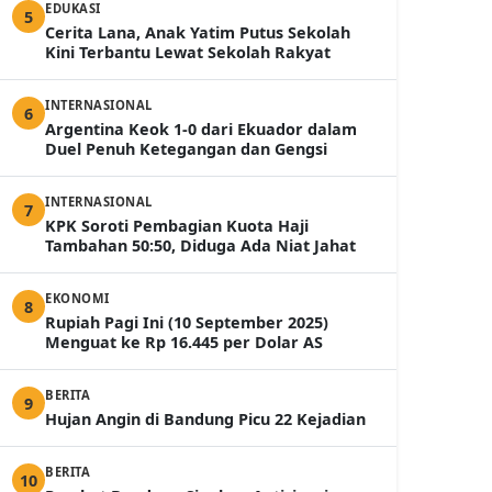
EDUKASI
5
Cerita Lana, Anak Yatim Putus Sekolah
Kini Terbantu Lewat Sekolah Rakyat
INTERNASIONAL
6
Argentina Keok 1-0 dari Ekuador dalam
Duel Penuh Ketegangan dan Gengsi
INTERNASIONAL
7
KPK Soroti Pembagian Kuota Haji
Tambahan 50:50, Diduga Ada Niat Jahat
EKONOMI
8
Rupiah Pagi Ini (10 September 2025)
Menguat ke Rp 16.445 per Dolar AS
BERITA
9
Hujan Angin di Bandung Picu 22 Kejadian
BERITA
10