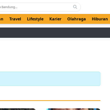
an
Travel
Lifestyle
Karier
Olahraga
Hiburan
"
.