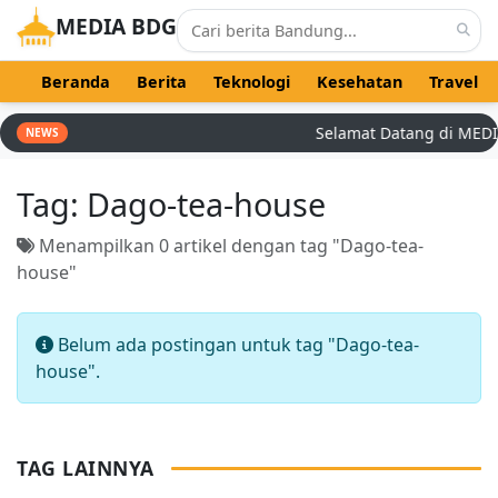
MEDIA BDG
Beranda
Berita
Teknologi
Kesehatan
Travel
Selamat Datang di MEDIA 
NEWS
Tag:
Dago-tea-house
Menampilkan 0 artikel dengan tag "Dago-tea-
house"
Belum ada postingan untuk tag "Dago-tea-
house".
TAG LAINNYA