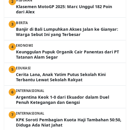
HIBURAN
2
Klasemen MotoGP 2025: Marc Unggul 182 Poin
dari Alex
BERITA
3
Banjir di Bali Lumpuhkan Akses Jalan ke Gianyar:
Warga Sebut Ini yang Terbesar
EKONOMI
4
Keunggulan Pupuk Organik Cair Panentas dari PT
Tatanan Alam Segar
EDUKASI
5
Cerita Lana, Anak Yatim Putus Sekolah Kini
Terbantu Lewat Sekolah Rakyat
INTERNASIONAL
6
Argentina Keok 1-0 dari Ekuador dalam Duel
Penuh Ketegangan dan Gengsi
INTERNASIONAL
7
KPK Soroti Pembagian Kuota Haji Tambahan 50:50,
Diduga Ada Niat Jahat