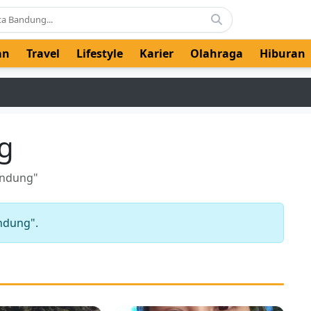
an
Travel
Lifestyle
Karier
Olahraga
Hiburan
g
andung"
ndung".