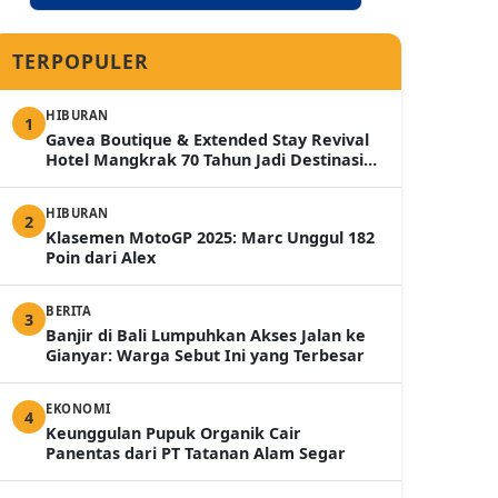
TERPOPULER
HIBURAN
1
Gavea Boutique & Extended Stay Revival
Hotel Mangkrak 70 Tahun Jadi Destinasi
Mewah 2026
HIBURAN
2
Klasemen MotoGP 2025: Marc Unggul 182
Poin dari Alex
BERITA
3
Banjir di Bali Lumpuhkan Akses Jalan ke
Gianyar: Warga Sebut Ini yang Terbesar
EKONOMI
4
Keunggulan Pupuk Organik Cair
Panentas dari PT Tatanan Alam Segar