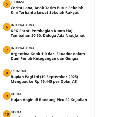
EDUKASI
5
Cerita Lana, Anak Yatim Putus Sekolah
Kini Terbantu Lewat Sekolah Rakyat
INTERNASIONAL
6
KPK Soroti Pembagian Kuota Haji
Tambahan 50:50, Diduga Ada Niat Jahat
INTERNASIONAL
7
Argentina Keok 1-0 dari Ekuador dalam
Duel Penuh Ketegangan dan Gengsi
EKONOMI
8
Rupiah Pagi Ini (10 September 2025)
Menguat ke Rp 16.445 per Dolar AS
BERITA
9
Hujan Angin di Bandung Picu 22 Kejadian
BERITA
10