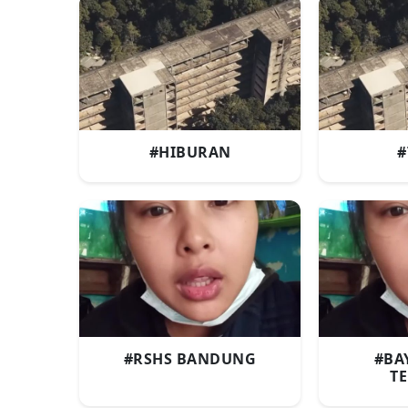
#HIBURAN
#
#RSHS BANDUNG
#BA
T