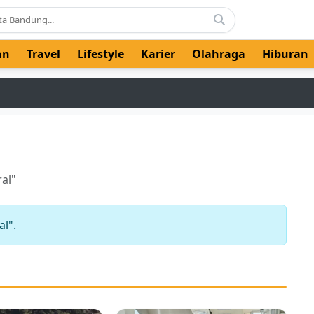
an
Travel
Lifestyle
Karier
Olahraga
Hiburan
al"
l".