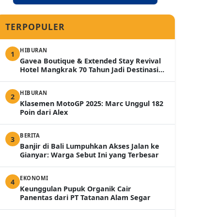
TERPOPULER
HIBURAN
1
Gavea Boutique & Extended Stay Revival
Hotel Mangkrak 70 Tahun Jadi Destinasi
Mewah 2026
HIBURAN
2
Klasemen MotoGP 2025: Marc Unggul 182
Poin dari Alex
BERITA
3
Banjir di Bali Lumpuhkan Akses Jalan ke
Gianyar: Warga Sebut Ini yang Terbesar
EKONOMI
4
Keunggulan Pupuk Organik Cair
Panentas dari PT Tatanan Alam Segar