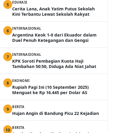
EDUKASI
5
Cerita Lana, Anak Yatim Putus Sekolah
Kini Terbantu Lewat Sekolah Rakyat
INTERNASIONAL
6
Argentina Keok 1-0 dari Ekuador dalam
Duel Penuh Ketegangan dan Gengsi
INTERNASIONAL
7
KPK Soroti Pembagian Kuota Haji
Tambahan 50:50, Diduga Ada Niat Jahat
EKONOMI
8
Rupiah Pagi Ini (10 September 2025)
Menguat ke Rp 16.445 per Dolar AS
BERITA
9
Hujan Angin di Bandung Picu 22 Kejadian
BERITA
10