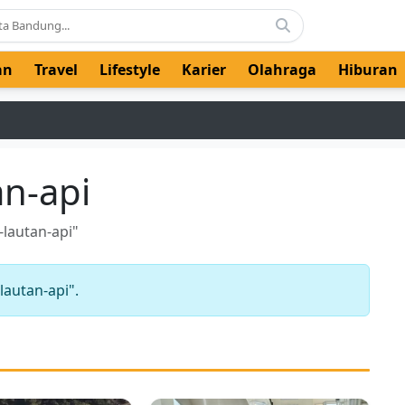
an
Travel
Lifestyle
Karier
Olahraga
Hiburan
n-api
lautan-api"
autan-api".