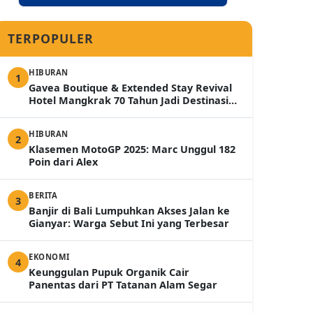
TERPOPULER
HIBURAN
1
Gavea Boutique & Extended Stay Revival
Hotel Mangkrak 70 Tahun Jadi Destinasi
Mewah 2026
HIBURAN
2
Klasemen MotoGP 2025: Marc Unggul 182
Poin dari Alex
BERITA
3
Banjir di Bali Lumpuhkan Akses Jalan ke
Gianyar: Warga Sebut Ini yang Terbesar
EKONOMI
4
Keunggulan Pupuk Organik Cair
Panentas dari PT Tatanan Alam Segar