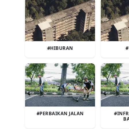
#HIBURAN
#
#PERBAIKAN JALAN
#INF
B