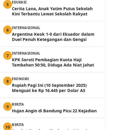
EDUKASI
5
Cerita Lana, Anak Yatim Putus Sekolah
Kini Terbantu Lewat Sekolah Rakyat
INTERNASIONAL
6
Argentina Keok 1-0 dari Ekuador dalam
Duel Penuh Ketegangan dan Gengsi
INTERNASIONAL
7
KPK Soroti Pembagian Kuota Haji
Tambahan 50:50, Diduga Ada Niat Jahat
EKONOMI
8
Rupiah Pagi Ini (10 September 2025)
Menguat ke Rp 16.445 per Dolar AS
BERITA
9
Hujan Angin di Bandung Picu 22 Kejadian
BERITA
10