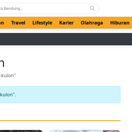
an
Travel
Lifestyle
Karier
Olahraga
Hiburan
n
-kulon"
kulon".