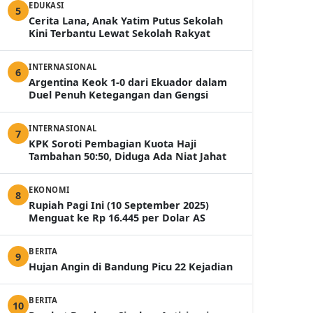
EDUKASI
5
Cerita Lana, Anak Yatim Putus Sekolah
Kini Terbantu Lewat Sekolah Rakyat
INTERNASIONAL
6
Argentina Keok 1-0 dari Ekuador dalam
Duel Penuh Ketegangan dan Gengsi
INTERNASIONAL
7
KPK Soroti Pembagian Kuota Haji
Tambahan 50:50, Diduga Ada Niat Jahat
EKONOMI
8
Rupiah Pagi Ini (10 September 2025)
Menguat ke Rp 16.445 per Dolar AS
BERITA
9
Hujan Angin di Bandung Picu 22 Kejadian
BERITA
10