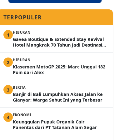
TERPOPULER
HIBURAN
1
Gavea Boutique & Extended Stay Revival
Hotel Mangkrak 70 Tahun Jadi Destinasi
Mewah 2026
HIBURAN
2
Klasemen MotoGP 2025: Marc Unggul 182
Poin dari Alex
BERITA
3
Banjir di Bali Lumpuhkan Akses Jalan ke
Gianyar: Warga Sebut Ini yang Terbesar
EKONOMI
4
Keunggulan Pupuk Organik Cair
Panentas dari PT Tatanan Alam Segar